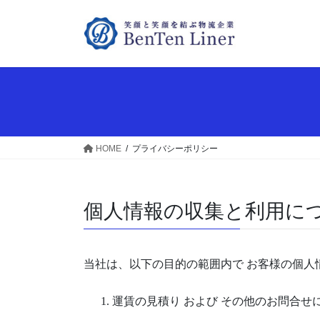
コ
ナ
ン
ビ
テ
ゲ
ン
ー
ツ
シ
へ
ョ
ス
ン
キ
に
ッ
移
HOME
プライバシーポリシー
プ
動
個人情報の収集と利用に
当社は、以下の目的の範囲内で お客様の個人
運賃の見積り および その他のお問合せ