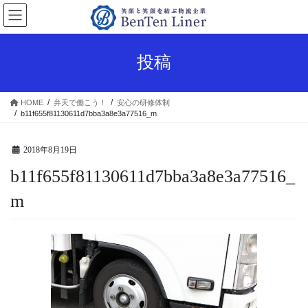
コ
ナ
ン
ビ
テ
ゲ
ン
ー
投稿
ツ
シ
へ
ョ
ス
ン
HOME
弁天で働こう！
安心の研修体制
キ
に
b11f655f81130611d7bba3a8e3a77516_m
ッ
移
プ
動
2018年8月19日
b11f655f81130611d7bba3a8e3a77516_
m