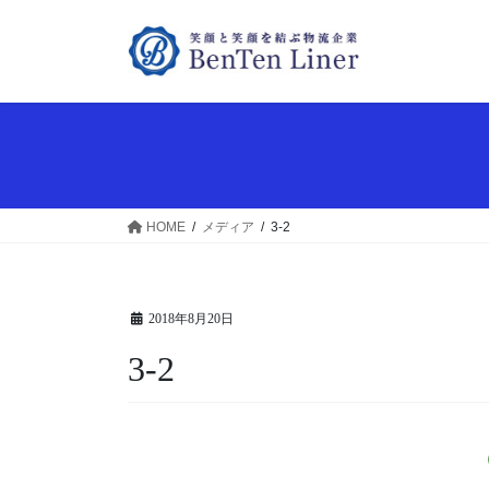
コ
ナ
ン
ビ
テ
ゲ
ン
ー
ツ
シ
へ
ョ
ス
ン
キ
に
ッ
移
HOME
メディア
3-2
プ
動
2018年8月20日
3-2